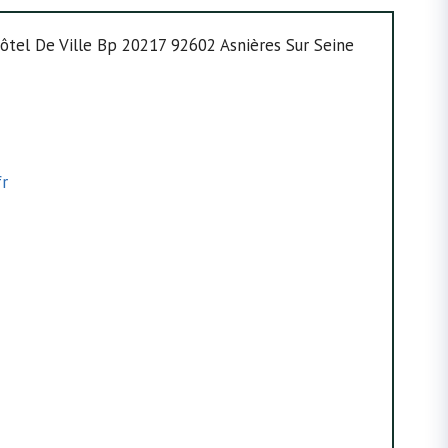
’hôtel De Ville Bp 20217 92602 Asnières Sur Seine
fr