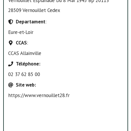
Vernouillet Esplanade Du 8 Mai 1945 Bp 20113
28509 Vernouillet Cedex
Departament
:
Eure-et-Loir
CCAS
:
CCAS Allainville
Téléphone
:
02 37 62 85 00
Site web
:
https://www.vernouillet28.fr