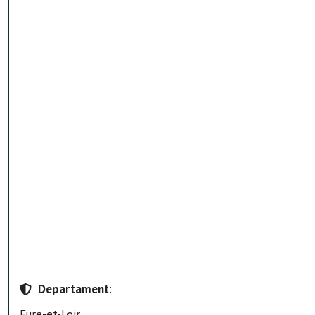
Departament
:
Eure-et-Loir