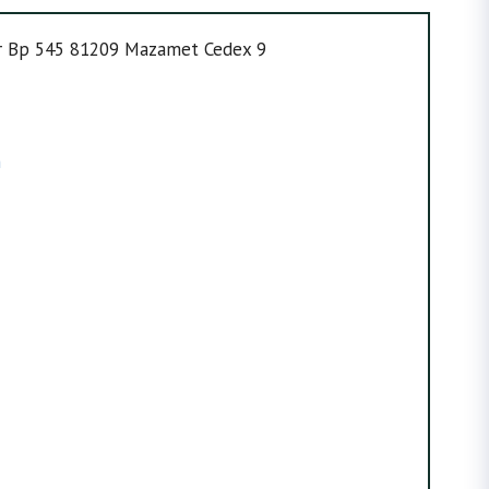
er Bp 545 81209 Mazamet Cedex 9
m