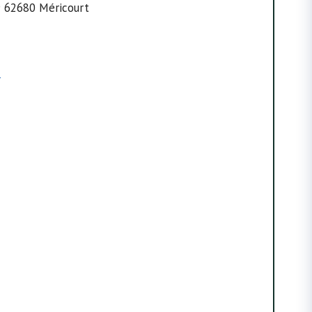
9 62680 Méricourt
r