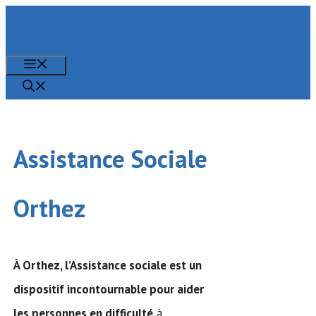
Aller
au
contenu
Menu
Assistance Sociale
Orthez
À Orthez,
l’Assistance sociale
est un
dispositif incontournable pour aider
les personnes en difficulté
à