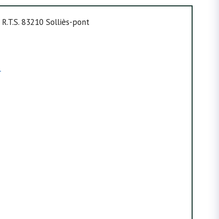
R.T.S. 83210 Solliès-pont
r