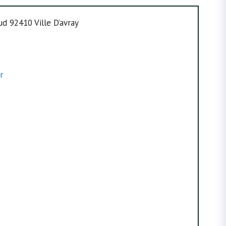
ud 92410 Ville D’avray
r