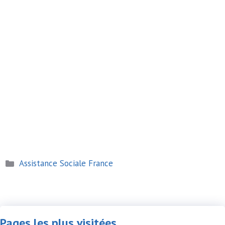
Catégories
Assistance Sociale France
Pages les plus visitées